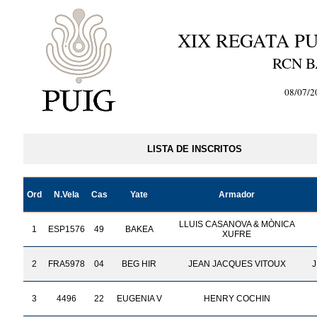
XIX REGATA PU
RCN 
08/07/2
LISTA DE INSCRITOS
Ord
N.Vela
Cas
Yate
Armador
LLUIS CASANOVA & MÒNICA
1
ESP1576
49
BAKEA
XUFRE
2
FRA5978
04
BEG HIR
JEAN JACQUES VITOUX
J
3
4496
22
EUGENIA V
HENRY COCHIN