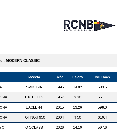
se : MODERN-CLASSIC
Modelo
Año
Eslora
ToD Coas.
A
SPIRIT 46
1996
14.02
583.6
LONA
ETCHELLS
1967
9.30
661.1
LONA
EAGLE 44
2015
13.26
598.0
LONA
TOFINOU 950
2004
9.50
610.4
 YC
Q CCLASS
2026
14.10
597.6