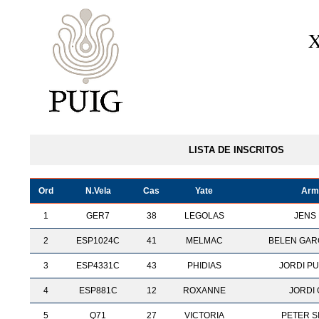
LISTA DE INSCRITOS
Ord
N.Vela
Cas
Yate
Arm
1
GER7
38
LEGOLAS
JENS
2
ESP1024C
41
MELMAC
BELEN GAR
3
ESP4331C
43
PHIDIAS
JORDI PU
4
ESP881C
12
ROXANNE
JORDI
5
Q71
27
VICTORIA
PETER S