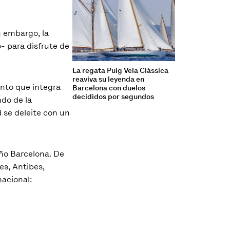
in embargo, la
o- para disfrute de
La regata Puig Vela Clàssica
reaviva su leyenda en
nto que integra
Barcelona con duelos
decididos por segundos
ndo de la
 se deleite con un
año Barcelona. De
es, Antibes,
nacional: