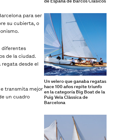
de España de Barcos Clásicos
Barcelona para ser
bre su cubierta, o
gonismo.
 diferentes
os de la ciudad.
a regata desde el
Un velero que ganaba regatas
hace 100 años repite triunfo
que transmita mejor
en la categoría Big Boat de la
 de un cuadro
Puig Vela Clàssica de
Barcelona