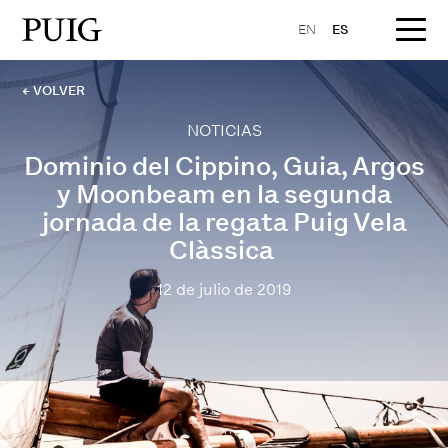
EN
ES
← VOLVER
NOTICIAS
Dominio del Cippino, Guia, Argos
y Moonbeam en la segunda
jornada de la regata Puig Vela
Clàssica
12 de julio de 2019