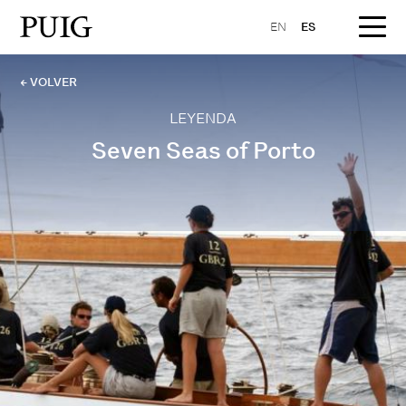
EN
ES
← VOLVER
LEYENDA
Seven Seas of Porto