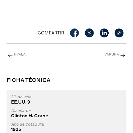
COMPARTIR
NYALA
VARUNA
FICHA TÉCNICA
Nº de vela
EE.UU. 9
Diseñador
Clinton H. Crane
Año de botadura
1935