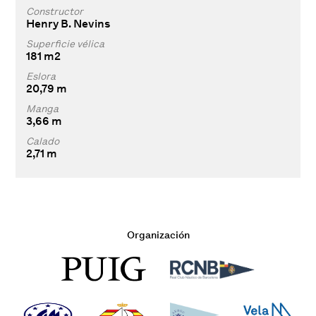
Constructor
Henry B. Nevins
Superficie vélica
181 m2
Eslora
20,79 m
Manga
3,66 m
Calado
2,71 m
Organización