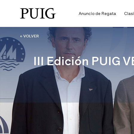
Anuncio de Regata
Clas
← VOLVER
III Edición PUI