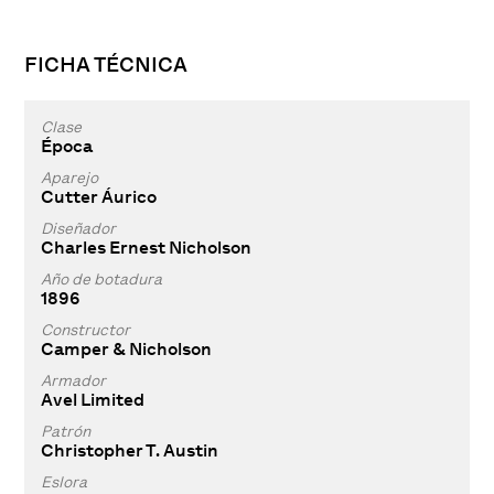
FICHA TÉCNICA
Clase
Época
Aparejo
Cutter Áurico
Diseñador
Charles Ernest Nicholson
Año de botadura
1896
Constructor
Camper & Nicholson
Armador
Avel Limited
Patrón
Christopher T. Austin
Eslora