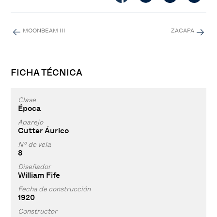
MOONBEAM III
ZACAPA
FICHA TÉCNICA
Clase
Época
Aparejo
Cutter Áurico
Nº de vela
8
Diseñador
William Fife
Fecha de construcción
1920
Constructor