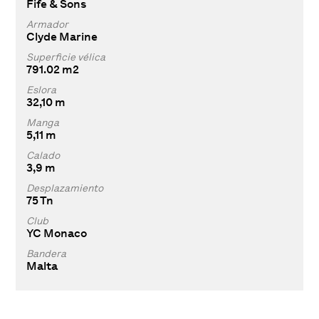
Fife & Sons
Armador
Clyde Marine
Superficie vélica
791.02 m2
Eslora
32,10 m
Manga
5,11 m
Calado
3,9 m
Desplazamiento
75 Tn
Club
YC Monaco
Bandera
Malta