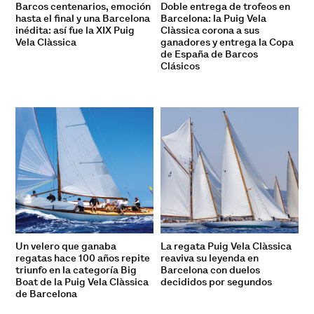
Barcos centenarios, emoción
Doble entrega de trofeos en
hasta el final y una Barcelona
Barcelona: la Puig Vela
inédita: así fue la XIX Puig
Clàssica corona a sus
Vela Clàssica
ganadores y entrega la Copa
de España de Barcos
Clásicos
Un velero que ganaba
La regata Puig Vela Clàssica
regatas hace 100 años repite
reaviva su leyenda en
triunfo en la categoría Big
Barcelona con duelos
Boat de la Puig Vela Clàssica
decididos por segundos
de Barcelona